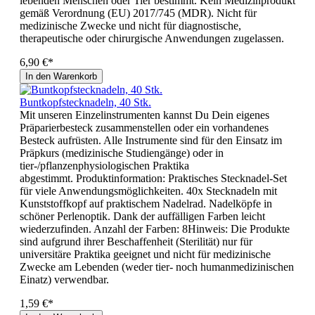
lebenden Menschen oder Tier bestimmt. Kein Medizinprodukt
gemäß Verordnung (EU) 2017/745 (MDR). Nicht für
medizinische Zwecke und nicht für diagnostische,
therapeutische oder chirurgische Anwendungen zugelassen.
6,90 €*
In den Warenkorb
Buntkopfstecknadeln, 40 Stk.
Mit unseren Einzelinstrumenten kannst Du Dein eigenes
Präparierbesteck zusammenstellen oder ein vorhandenes
Besteck aufrüsten. Alle Instrumente sind für den Einsatz im
Präpkurs (medizinische Studiengänge) oder in
tier-/pflanzenphysiologischen Praktika
abgestimmt. Produktinformation: Praktisches Stecknadel-Set
für viele Anwendungsmöglichkeiten. 40x Stecknadeln mit
Kunststoffkopf auf praktischem Nadelrad. Nadelköpfe in
schöner Perlenoptik. Dank der auffälligen Farben leicht
wiederzufinden. Anzahl der Farben: 8Hinweis: Die Produkte
sind aufgrund ihrer Beschaffenheit (Sterilität) nur für
universitäre Praktika geeignet und nicht für medizinische
Zwecke am Lebenden (weder tier- noch humanmedizinischen
Einatz) verwendbar.
1,59 €*