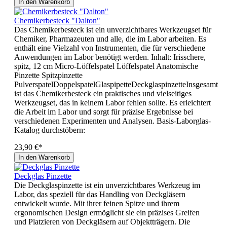
In den Warenkorb
Chemikerbesteck "Dalton"
Das Chemikerbesteck ist ein unverzichtbares Werkzeugset für
Chemiker, Pharmazeuten und alle, die im Labor arbeiten. Es
enthält eine Vielzahl von Instrumenten, die für verschiedene
Anwendungen im Labor benötigt werden. Inhalt: Irisschere,
spitz, 12 cm Micro-Löffelspatel Löffelspatel Anatomische
Pinzette Spitzpinzette
PulverspatelDoppelspatelGlaspipetteDeckglaspinzetteInsgesamt
ist das Chemikerbesteck ein praktisches und vielseitiges
Werkzeugset, das in keinem Labor fehlen sollte. Es erleichtert
die Arbeit im Labor und sorgt für präzise Ergebnisse bei
verschiedenen Experimenten und Analysen. Basis-Laborglas-
Katalog durchstöbern:
23,90 €*
In den Warenkorb
Deckglas Pinzette
Die Deckglaspinzette ist ein unverzichtbares Werkzeug im
Labor, das speziell für das Handling von Deckgläsern
entwickelt wurde. Mit ihrer feinen Spitze und ihrem
ergonomischen Design ermöglicht sie ein präzises Greifen
und Platzieren von Deckgläsern auf Objektträgern. Die