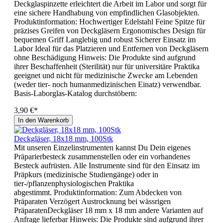
Deckglaspinzette erleichtert die Arbeit im Labor und sorgt für
eine sichere Handhabung von empfindlichen Glasobjekten.
Produktinformation: Hochwertiger Edelstahl Feine Spitze für
präzises Greifen von Deckgläsern Ergonomisches Design für
bequemen Griff Langlebig und robust Sicherer Einsatz im
Labor Ideal für das Platzieren und Entfernen von Deckgläsern
ohne Beschädigung Hinweis: Die Produkte sind aufgrund
ihrer Beschaffenheit (Sterilität) nur für universitäre Praktika
geeignet und nicht für medizinische Zwecke am Lebenden
(weder tier- noch humanmedizinischen Einatz) verwendbar.
Basis-Laborglas-Katalog durchstöbern:
3,90 €*
In den Warenkorb
Deckgläser, 18x18 mm, 100Stk
Mit unseren Einzelinstrumenten kannst Du Dein eigenes
Präparierbesteck zusammenstellen oder ein vorhandenes
Besteck aufrüsten. Alle Instrumente sind für den Einsatz im
Präpkurs (medizinische Studiengänge) oder in
tier-/pflanzenphysiologischen Praktika
abgestimmt. Produktinformation: Zum Abdecken von
Präparaten Verzögert Austrocknung bei wässrigen
PräparatenDeckgläser 18 mm x 18 mm andere Varianten auf
Anfrage lieferbar Hinweis: Die Produkte sind aufgrund ihrer