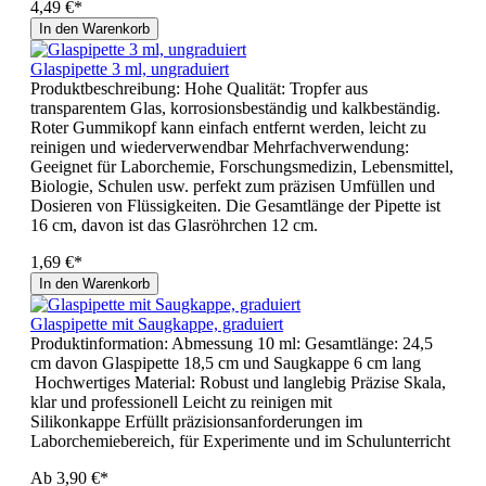
4,49 €*
In den Warenkorb
Glaspipette 3 ml, ungraduiert
Produktbeschreibung: Hohe Qualität: Tropfer aus
transparentem Glas, korrosionsbeständig und kalkbeständig.
Roter Gummikopf kann einfach entfernt werden, leicht zu
reinigen und wiederverwendbar Mehrfachverwendung:
Geeignet für Laborchemie, Forschungsmedizin, Lebensmittel,
Biologie, Schulen usw. perfekt zum präzisen Umfüllen und
Dosieren von Flüssigkeiten. Die Gesamtlänge der Pipette ist
16 cm, davon ist das Glasröhrchen 12 cm.
1,69 €*
In den Warenkorb
Glaspipette mit Saugkappe, graduiert
Produktinformation: Abmessung 10 ml: Gesamtlänge: 24,5
cm davon Glaspipette 18,5 cm und Saugkappe 6 cm lang
Hochwertiges Material: Robust und langlebig Präzise Skala,
klar und professionell Leicht zu reinigen mit
Silikonkappe Erfüllt präzisionsanforderungen im
Laborchemiebereich, für Experimente und im Schulunterricht
Ab
3,90 €*