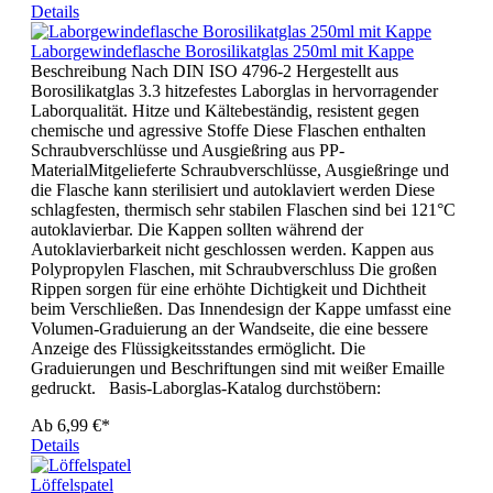
Details
Laborgewindeflasche Borosilikatglas 250ml mit Kappe
Beschreibung Nach DIN ISO 4796-2 Hergestellt aus
Borosilikatglas 3.3 hitzefestes Laborglas in hervorragender
Laborqualität. Hitze und Kältebeständig, resistent gegen
chemische und agressive Stoffe Diese Flaschen enthalten
Schraubverschlüsse und Ausgießring aus PP-
MaterialMitgelieferte Schraubverschlüsse, Ausgießringe und
die Flasche kann sterilisiert und autoklaviert werden Diese
schlagfesten, thermisch sehr stabilen Flaschen sind bei 121°C
autoklavierbar. Die Kappen sollten während der
Autoklavierbarkeit nicht geschlossen werden. Kappen aus
Polypropylen Flaschen, mit Schraubverschluss Die großen
Rippen sorgen für eine erhöhte Dichtigkeit und Dichtheit
beim Verschließen. Das Innendesign der Kappe umfasst eine
Volumen-Graduierung an der Wandseite, die eine bessere
Anzeige des Flüssigkeitsstandes ermöglicht. Die
Graduierungen und Beschriftungen sind mit weißer Emaille
gedruckt. Basis-Laborglas-Katalog durchstöbern:
Ab
6,99 €*
Details
Löffelspatel