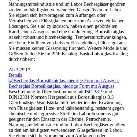
Nahrungsmittelindustrie und im Labor Bechergläser gehören
zu den am häufigsten verwendeten Glasgefässen im Labor.
Sie eignen sich hervorragend zum Auffangen oder
Vermischen von Flüssigkeiten oder zum Ansetzen einfacher
Lösungen. Sie sind zylindrisch, haben einen gebördelten
Rand, einen Ausguss und eine Graduierung. Borosilikatglas
ist sehr robust und hitzebeständig. Temperaturschwankungen,
wie beim Einfüllen von heissen Flüssigkeiten, hält es gut aus.
Sie müssen keinen Glassprung fürchten. Weitere Modelle und
Größen finden Sie im PDF Katalog. Basic-Laborglas-Katalog
durchstöbern:
Ab
3,79 €*
Details
Becherglas Borosilikatglas, niedrige Form mit Ausguss
Beschreibung:In Übereinstimmung mit ISO 3819 und
DIN12331 Normen Hergestellt aus Borosilikatglas 3.3
Gleichmäßige Wandstärke hilft bei der idealen Erwärmung
von Flüssigkeiten Hitze- und kältebeständig, resistent gegen
chemische und aggressive Stoffe im Labor besonders gut
geeignet für den Einsatz in der Chemie, Petrochemie,
Nahrungsmittelindustrie und im Labor Bechergläser gehören
zu den am häufigsten verwendeten Glasgefässen im Labor.
Sie eignen sich hervorragend zum Auffangen oder