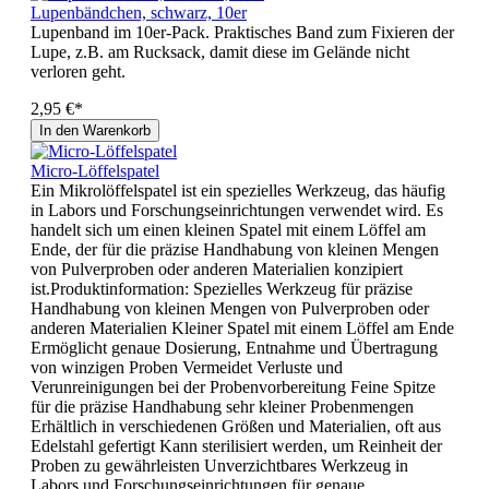
Lupenbändchen, schwarz, 10er
Lupenband im 10er-Pack. Praktisches Band zum Fixieren der
Lupe, z.B. am Rucksack, damit diese im Gelände nicht
verloren geht.
2,95 €*
In den Warenkorb
Micro-Löffelspatel
Ein Mikrolöffelspatel ist ein spezielles Werkzeug, das häufig
in Labors und Forschungseinrichtungen verwendet wird. Es
handelt sich um einen kleinen Spatel mit einem Löffel am
Ende, der für die präzise Handhabung von kleinen Mengen
von Pulverproben oder anderen Materialien konzipiert
ist.Produktinformation: Spezielles Werkzeug für präzise
Handhabung von kleinen Mengen von Pulverproben oder
anderen Materialien Kleiner Spatel mit einem Löffel am Ende
Ermöglicht genaue Dosierung, Entnahme und Übertragung
von winzigen Proben Vermeidet Verluste und
Verunreinigungen bei der Probenvorbereitung Feine Spitze
für die präzise Handhabung sehr kleiner Probenmengen
Erhältlich in verschiedenen Größen und Materialien, oft aus
Edelstahl gefertigt Kann sterilisiert werden, um Reinheit der
Proben zu gewährleisten Unverzichtbares Werkzeug in
Labors und Forschungseinrichtungen für genaue