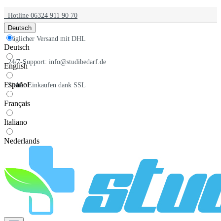
Hotline 06324 911 90 70
Deutsch
Täglicher Versand mit DHL
Deutsch
24/7-Support: info@studibedarf.de
English
Español
Sicher Einkaufen dank SSL
Français
Italiano
Nederlands