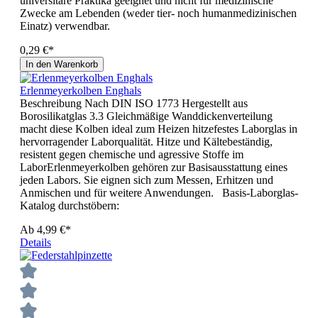
universitäre Praktika geeignet und nicht für medizinische
Zwecke am Lebenden (weder tier- noch humanmedizinischen
Einatz) verwendbar.
0,29 €*
In den Warenkorb
Erlenmeyerkolben Enghals
Beschreibung Nach DIN ISO 1773 Hergestellt aus
Borosilikatglas 3.3 Gleichmäßige Wanddickenverteilung
macht diese Kolben ideal zum Heizen hitzefestes Laborglas in
hervorragender Laborqualität. Hitze und Kältebeständig,
resistent gegen chemische und agressive Stoffe im
LaborErlenmeyerkolben gehören zur Basisausstattung eines
jeden Labors. Sie eignen sich zum Messen, Erhitzen und
Anmischen und für weitere Anwendungen. Basis-Laborglas-
Katalog durchstöbern:
Ab
4,99 €*
Details