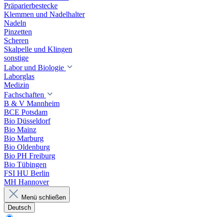
Präparierbestecke
Klemmen und Nadelhalter
Nadeln
Pinzetten
Scheren
Skalpelle und Klingen
sonstige
Labor und Biologie
Laborglas
Medizin
Fachschaften
B & V Mannheim
BCE Potsdam
Bio Düsseldorf
Bio Mainz
Bio Marburg
Bio Oldenburg
Bio PH Freiburg
Bio Tübingen
FSI HU Berlin
MH Hannover
Menü schließen
Deutsch