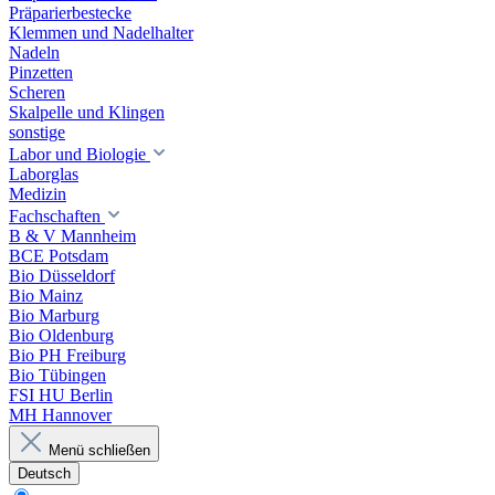
Präparierbestecke
Klemmen und Nadelhalter
Nadeln
Pinzetten
Scheren
Skalpelle und Klingen
sonstige
Labor und Biologie
Laborglas
Medizin
Fachschaften
B & V Mannheim
BCE Potsdam
Bio Düsseldorf
Bio Mainz
Bio Marburg
Bio Oldenburg
Bio PH Freiburg
Bio Tübingen
FSI HU Berlin
MH Hannover
Menü schließen
Deutsch