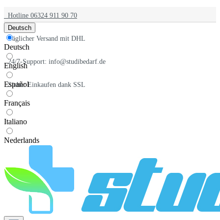
Hotline 06324 911 90 70
Deutsch
Täglicher Versand mit DHL
Deutsch
24/7-Support: info@studibedarf.de
English
Español
Sicher Einkaufen dank SSL
Français
Italiano
Nederlands