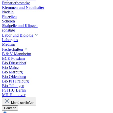
Präparierbestecke
Klemmen und Nadelhalter
Nadeln
Pinzetten
Scheren
Skalpelle und Klingen
sonstige
Labor und Biologie
Laborglas
Medizin
Fachschaften
B & V Mannheim
BCE Potsdam
Bio Düsseldorf
Bio Mainz
Bio Marburg
Bio Oldenburg
Bio PH Freiburg
Bio Tübingen
FSI HU Berlin
MH Hannover
Menü schließen
Deutsch