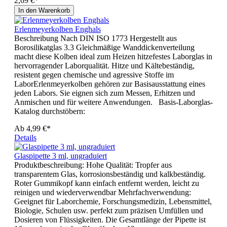
2,69 €*
In den Warenkorb
Erlenmeyerkolben Enghals
Beschreibung Nach DIN ISO 1773 Hergestellt aus
Borosilikatglas 3.3 Gleichmäßige Wanddickenverteilung
macht diese Kolben ideal zum Heizen hitzefestes Laborglas in
hervorragender Laborqualität. Hitze und Kältebeständig,
resistent gegen chemische und agressive Stoffe im
LaborErlenmeyerkolben gehören zur Basisausstattung eines
jeden Labors. Sie eignen sich zum Messen, Erhitzen und
Anmischen und für weitere Anwendungen. Basis-Laborglas-
Katalog durchstöbern:
Ab
4,99 €*
Details
Glaspipette 3 ml, ungraduiert
Produktbeschreibung: Hohe Qualität: Tropfer aus
transparentem Glas, korrosionsbeständig und kalkbeständig.
Roter Gummikopf kann einfach entfernt werden, leicht zu
reinigen und wiederverwendbar Mehrfachverwendung:
Geeignet für Laborchemie, Forschungsmedizin, Lebensmittel,
Biologie, Schulen usw. perfekt zum präzisen Umfüllen und
Dosieren von Flüssigkeiten. Die Gesamtlänge der Pipette ist