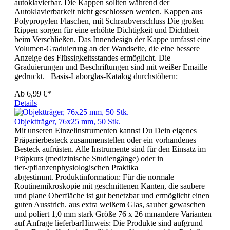
autoklavierbar. Die Kappen sollten während der
Autoklavierbarkeit nicht geschlossen werden. Kappen aus
Polypropylen Flaschen, mit Schraubverschluss Die großen
Rippen sorgen für eine erhöhte Dichtigkeit und Dichtheit
beim Verschließen. Das Innendesign der Kappe umfasst eine
Volumen-Graduierung an der Wandseite, die eine bessere
Anzeige des Flüssigkeitsstandes ermöglicht. Die
Graduierungen und Beschriftungen sind mit weißer Emaille
gedruckt. Basis-Laborglas-Katalog durchstöbern:
Ab
6,99 €*
Details
Objektträger, 76x25 mm, 50 Stk.
Mit unseren Einzelinstrumenten kannst Du Dein eigenes
Präparierbesteck zusammenstellen oder ein vorhandenes
Besteck aufrüsten. Alle Instrumente sind für den Einsatz im
Präpkurs (medizinische Studiengänge) oder in
tier-/pflanzenphysiologischen Praktika
abgestimmt. Produktinformation: Für die normale
Routinemikroskopie mit geschnittenen Kanten, die saubere
und plane Oberfläche ist gut benetzbar und ermöglicht einen
guten Ausstrich. aus extra weißem Glas, sauber gewaschen
und poliert 1,0 mm stark Größe 76 x 26 mmandere Varianten
auf Anfrage lieferbarHinweis: Die Produkte sind aufgrund