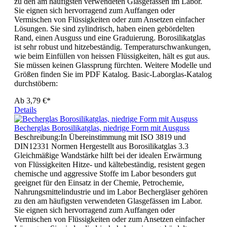
zu den am häufigsten verwendeten Glasgefässen im Labor.
Sie eignen sich hervorragend zum Auffangen oder
Vermischen von Flüssigkeiten oder zum Ansetzen einfacher
Lösungen. Sie sind zylindrisch, haben einen gebördelten
Rand, einen Ausguss und eine Graduierung. Borosilikatglas
ist sehr robust und hitzebeständig. Temperaturschwankungen,
wie beim Einfüllen von heissen Flüssigkeiten, hält es gut aus.
Sie müssen keinen Glassprung fürchten. Weitere Modelle und
Größen finden Sie im PDF Katalog. Basic-Laborglas-Katalog
durchstöbern:
Ab
3,79 €*
Details
Becherglas Borosilikatglas, niedrige Form mit Ausguss
Beschreibung:In Übereinstimmung mit ISO 3819 und
DIN12331 Normen Hergestellt aus Borosilikatglas 3.3
Gleichmäßige Wandstärke hilft bei der idealen Erwärmung
von Flüssigkeiten Hitze- und kältebeständig, resistent gegen
chemische und aggressive Stoffe im Labor besonders gut
geeignet für den Einsatz in der Chemie, Petrochemie,
Nahrungsmittelindustrie und im Labor Bechergläser gehören
zu den am häufigsten verwendeten Glasgefässen im Labor.
Sie eignen sich hervorragend zum Auffangen oder
Vermischen von Flüssigkeiten oder zum Ansetzen einfacher