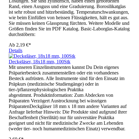
Lösungen. Sie sind zylindrisch, haben einen gebördelten
Rand, einen Ausguss und eine Graduierung. Borosilikatglas
ist sehr robust und hitzebeständig. Temperaturschwankungen,
wie beim Einfüllen von heissen Flüssigkeiten, hält es gut aus.
Sie müssen keinen Glassprung fürchten. Weitere Modelle und
Größen finden Sie im PDF Katalog. Basic-Laborglas-Katalog
durchstöbern:
Ab
2,19 €*
Details
Deckgläser, 18x18 mm, 100Stk
Mit unseren Einzelinstrumenten kannst Du Dein eigenes
Präparierbesteck zusammenstellen oder ein vorhandenes
Besteck aufrüsten. Alle Instrumente sind für den Einsatz im
Präpkurs (medizinische Studiengänge) oder in
tier-/pflanzenphysiologischen Praktika
abgestimmt. Produktinformation: Zum Abdecken von
Präparaten Verzögert Austrocknung bei wässrigen
PräparatenDeckgläser 18 mm x 18 mm andere Varianten auf
Anfrage lieferbar Hinweis: Die Produkte sind aufgrund ihrer
Beschaffenheit (Sterilität) nur für universitäre Praktika
geeignet und nicht für medizinische Zwecke am Lebenden
(weder tier- noch humanmedizinischen Einatz) verwendbar.