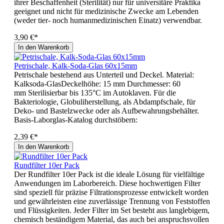
ihrer Beschaffenheit (Sterilität) nur für universitäre Praktika
geeignet und nicht für medizinische Zwecke am Lebenden
(weder tier- noch humanmedizinischen Einatz) verwendbar.
3,90 €*
In den Warenkorb
Petrischale, Kalk-Soda-Glas 60x15mm
Petrischale bestehend aus Unterteil und Deckel. Material:
Kalksoda-GlasDeckelhöhe: 15 mm Durchmesser: 60
mm Sterilisierbar bis 135°C im Autoklaven. Für die
Bakteriologie, Globuliherstellung, als Abdampfschale, für
Deko- und Bastelzwecke oder als Aufbewahrungsbehälter.
Basis-Laborglas-Katalog durchstöbern:
2,39 €*
In den Warenkorb
Rundfilter 10er Pack
Der Rundfilter 10er Pack ist die ideale Lösung für vielfältige
Anwendungen im Laborbereich. Diese hochwertigen Filter
sind speziell für präzise Filtrationsprozesse entwickelt worden
und gewährleisten eine zuverlässige Trennung von Feststoffen
und Flüssigkeiten. Jeder Filter im Set besteht aus langlebigem,
chemisch beständigem Material, das auch bei anspruchsvollen