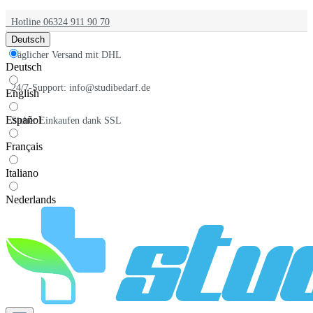
Hotline 06324 911 90 70
Deutsch
Täglicher Versand mit DHL
Deutsch
24/7-Support: info@studibedarf.de
English
Español
Sicher Einkaufen dank SSL
Français
Italiano
Nederlands