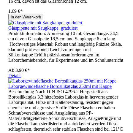
16 cm, davon ist das Glasröhrchen 12 cm.
1,69 €*
In den Warenkorb
Glaspipette mit Saugkappe, graduiert
Produktinformation: Abmessung 10 ml: Gesamtlänge: 24,5
cm davon Glaspipette 18,5 cm und Saugkappe 6 cm lang
Hochwertiges Material: Robust und langlebig Präzise Skala,
klar und professionell Leicht zu reinigen mit
Silikonkappe Erfüllt präzisionsanforderungen im
Laborchemiebereich, für Experimente und im Schulunterricht
Ab
3,90 €*
Details
Laborgewindeflasche Borosilikatglas 250ml mit Kappe
Beschreibung Nach DIN ISO 4796-2 Hergestellt aus
Borosilikatglas 3.3 hitzefestes Laborglas in hervorragender
Laborqualität. Hitze und Kältebeständig, resistent gegen
chemische und agressive Stoffe Diese Flaschen enthalten
Schraubverschlüsse und Ausgießring aus PP-
MaterialMitgelieferte Schraubverschlüsse, Ausgießringe und
die Flasche kann sterilisiert und autoklaviert werden Diese
schlagfesten, thermisch sehr stabilen Flaschen sind bei 121°C