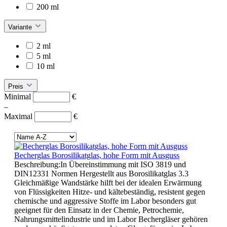
200 ml
Variante
2 ml
5 ml
10 ml
Preis
Minimal
€
–
Maximal
€
Becherglas Borosilikatglas, hohe Form mit Ausguss
Beschreibung:In Übereinstimmung mit ISO 3819 und
DIN12331 Normen Hergestellt aus Borosilikatglas 3.3
Gleichmäßige Wandstärke hilft bei der idealen Erwärmung
von Flüssigkeiten Hitze- und kältebeständig, resistent gegen
chemische und aggressive Stoffe im Labor besonders gut
geeignet für den Einsatz in der Chemie, Petrochemie,
Nahrungsmittelindustrie und im Labor Bechergläser gehören