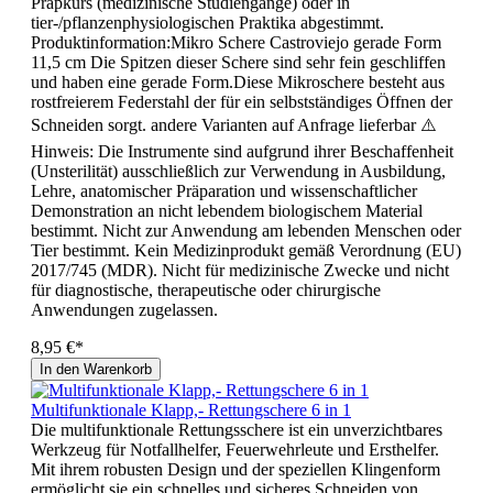
Präpkurs (medizinische Studiengänge) oder in
tier-/pflanzenphysiologischen Praktika abgestimmt.
Produktinformation:Mikro Schere Castroviejo gerade Form
11,5 cm Die Spitzen dieser Schere sind sehr fein geschliffen
und haben eine gerade Form.Diese Mikroschere besteht aus
rostfreierem Federstahl der für ein selbstständiges Öffnen der
Schneiden sorgt. andere Varianten auf Anfrage lieferbar ⚠️
Hinweis: Die Instrumente sind aufgrund ihrer Beschaffenheit
(Unsterilität) ausschließlich zur Verwendung in Ausbildung,
Lehre, anatomischer Präparation und wissenschaftlicher
Demonstration an nicht lebendem biologischem Material
bestimmt. Nicht zur Anwendung am lebenden Menschen oder
Tier bestimmt. Kein Medizinprodukt gemäß Verordnung (EU)
2017/745 (MDR). Nicht für medizinische Zwecke und nicht
für diagnostische, therapeutische oder chirurgische
Anwendungen zugelassen.
8,95 €*
In den Warenkorb
Multifunktionale Klapp,- Rettungschere 6 in 1
Die multifunktionale Rettungsschere ist ein unverzichtbares
Werkzeug für Notfallhelfer, Feuerwehrleute und Ersthelfer.
Mit ihrem robusten Design und der speziellen Klingenform
ermöglicht sie ein schnelles und sicheres Schneiden von