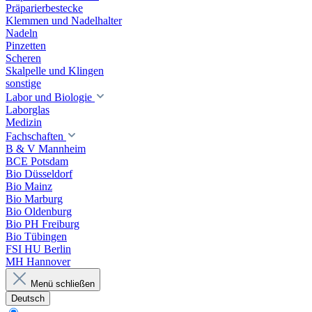
Präparierbestecke
Klemmen und Nadelhalter
Nadeln
Pinzetten
Scheren
Skalpelle und Klingen
sonstige
Labor und Biologie
Laborglas
Medizin
Fachschaften
B & V Mannheim
BCE Potsdam
Bio Düsseldorf
Bio Mainz
Bio Marburg
Bio Oldenburg
Bio PH Freiburg
Bio Tübingen
FSI HU Berlin
MH Hannover
Menü schließen
Deutsch