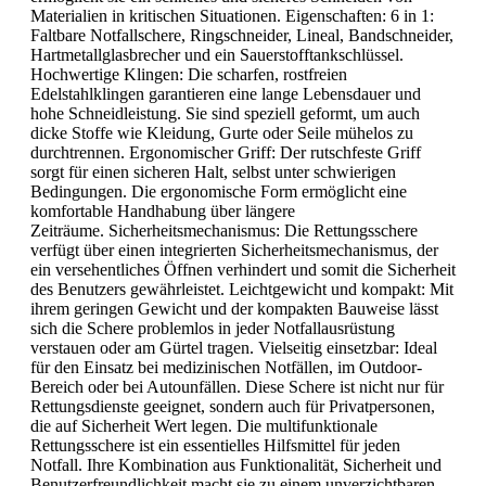
Materialien in kritischen Situationen. Eigenschaften: 6 in 1:
Faltbare Notfallschere, Ringschneider, Lineal, Bandschneider,
Hartmetallglasbrecher und ein Sauerstofftankschlüssel.
Hochwertige Klingen: Die scharfen, rostfreien
Edelstahlklingen garantieren eine lange Lebensdauer und
hohe Schneidleistung. Sie sind speziell geformt, um auch
dicke Stoffe wie Kleidung, Gurte oder Seile mühelos zu
durchtrennen. Ergonomischer Griff: Der rutschfeste Griff
sorgt für einen sicheren Halt, selbst unter schwierigen
Bedingungen. Die ergonomische Form ermöglicht eine
komfortable Handhabung über längere
Zeiträume. Sicherheitsmechanismus: Die Rettungsschere
verfügt über einen integrierten Sicherheitsmechanismus, der
ein versehentliches Öffnen verhindert und somit die Sicherheit
des Benutzers gewährleistet. Leichtgewicht und kompakt: Mit
ihrem geringen Gewicht und der kompakten Bauweise lässt
sich die Schere problemlos in jeder Notfallausrüstung
verstauen oder am Gürtel tragen. Vielseitig einsetzbar: Ideal
für den Einsatz bei medizinischen Notfällen, im Outdoor-
Bereich oder bei Autounfällen. Diese Schere ist nicht nur für
Rettungsdienste geeignet, sondern auch für Privatpersonen,
die auf Sicherheit Wert legen. Die multifunktionale
Rettungsschere ist ein essentielles Hilfsmittel für jeden
Notfall. Ihre Kombination aus Funktionalität, Sicherheit und
Benutzerfreundlichkeit macht sie zu einem unverzichtbaren