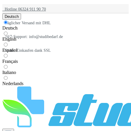
Hotline 06324 911 90 70
Deutsch
Täglicher Versand mit DHL
Deutsch
24/7-Support: info@studibedarf.de
English
Español
Sicher Einkaufen dank SSL
Français
Italiano
Nederlands