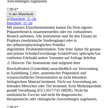
Anwendungen zugelassen.
7,90 €*
In den Warenkorb
Irisschere, 11 cm
Mit unseren Einzelinstrumenten kannst Du Dein eigenes
Präparierbesteck zusammenstellen oder ein vorhandenes
Besteck aufrüsten. Alle Instrumente sind für den Einsatz im
Präpkurs (medizinische Studiengänge) oder in
tier-/pflanzenphysiologischen Praktika
abgestimmt. Produktinformation: Sehr feine Spitze für genaue
und präzise SchnitteZuverlässige SchärfeForm: spitz/spitzAus
rostfreiem Edelstahl andere Varianten auf Anfrage lieferbar
⚠️ Hinweis: Die Instrumente sind aufgrund ihrer
Beschaffenheit (Unsterilität) ausschließlich zur Verwendung
in Ausbildung, Lehre, anatomischer Präparation und
wissenschaftlicher Demonstration an nicht lebendem
biologischem Material bestimmt. Nicht zur Anwendung am
lebenden Menschen oder Tier bestimmt. Kein Medizinprodukt
gemäß Verordnung (EU) 2017/745 (MDR). Nicht für
medizinische Zwecke und nicht für diagnostische,
therapeutische oder chirurgische Anwendungen zugelassen.
2,90 €*