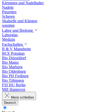
Klemmen und Nadelhalter
Nadeln
Pinzetten
Scheren
Skalpelle und Klingen
sonstige
Labor und Biologie
Laborglas
Medizin
Fachschaften
B & V Mannheim
BCE Potsdam
Bio Düsseldorf
Bio Mainz
Bio Marburg
Bio Oldenburg
Bio PH Freiburg
Bio Tübingen
FSI HU Berlin
MH Hannover
Menü schließen
Deutsch