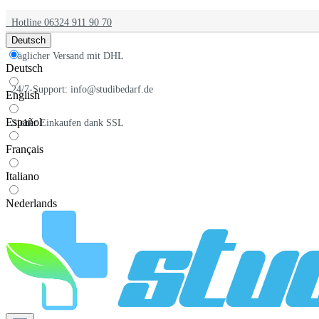
Hotline 06324 911 90 70
Deutsch
Täglicher Versand mit DHL
Deutsch
24/7-Support: info@studibedarf.de
English
Español
Sicher Einkaufen dank SSL
Français
Italiano
Nederlands