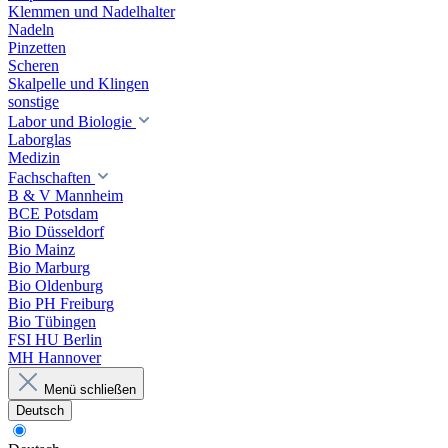
Klemmen und Nadelhalter
Nadeln
Pinzetten
Scheren
Skalpelle und Klingen
sonstige
Labor und Biologie
Laborglas
Medizin
Fachschaften
B & V Mannheim
BCE Potsdam
Bio Düsseldorf
Bio Mainz
Bio Marburg
Bio Oldenburg
Bio PH Freiburg
Bio Tübingen
FSI HU Berlin
MH Hannover
Menü schließen
Deutsch