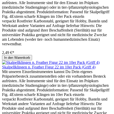
aufrüsten. Alle Instrumente sind für den Einsatz im Präpkurs
(medizinische Studiengänge) oder in tier-/pflanzenphysiologischen
Praktika abgestimmt. Produktinformation: Passend für Skalpellgriff
Fig. 4Extrem scharfe Klingen im 10er Pack einzeln
verpackt Rostfreier Karbonstahl, geeignet für Hobby, Basteln und
Werkstatt andere Varianten auf Anfrage lieferbar Hinweis: Die
Produkte sind aufgrund ihrer Beschaffenheit (Sterilität) nur für
universitäre Praktika geeignet und nicht für medizinische Zwecke
am Lebenden (weder tier- noch humanmedizinischen Einatz)
verwendbar.
2,49 €*
In den Warenkorb
Skalpellklingen n. Feather Figur 22 im 10er Pack (Griff 4)
Mit unseren Einzelinstrumenten kannst Du Dein eigenes
Präparierbesteck zusammenstellen oder ein vorhandenes Besteck
aufrüsten. Alle Instrumente sind für den Einsatz im Präpkurs
(medizinische Studiengänge) oder in tier-/pflanzenphysiologischen
Praktika abgestimmt. Produktinformation: Passend für Skalpellgriff
Fig. 4Extrem scharfe Klingen im 10er Pack einzeln
verpackt Rostfreier Karbonstahl, geeignet für Hobby, Basteln und
Werkstatt andere Varianten auf Anfrage lieferbar Hinweis: Die
Produkte sind aufgrund ihrer Beschaffenheit (Sterilität) nur für
universitäre Praktika geeignet und nicht für medizinische Zwecke