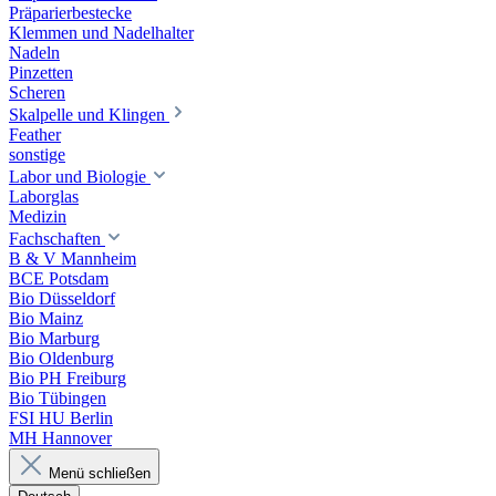
Präparierbestecke
Klemmen und Nadelhalter
Nadeln
Pinzetten
Scheren
Skalpelle und Klingen
Feather
sonstige
Labor und Biologie
Laborglas
Medizin
Fachschaften
B & V Mannheim
BCE Potsdam
Bio Düsseldorf
Bio Mainz
Bio Marburg
Bio Oldenburg
Bio PH Freiburg
Bio Tübingen
FSI HU Berlin
MH Hannover
Menü schließen