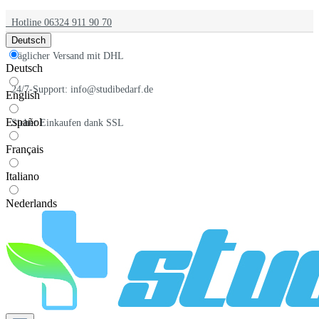
Hotline 06324 911 90 70
Deutsch
Täglicher Versand mit DHL
Deutsch
24/7-Support: info@studibedarf.de
English
Español
Sicher Einkaufen dank SSL
Français
Italiano
Nederlands