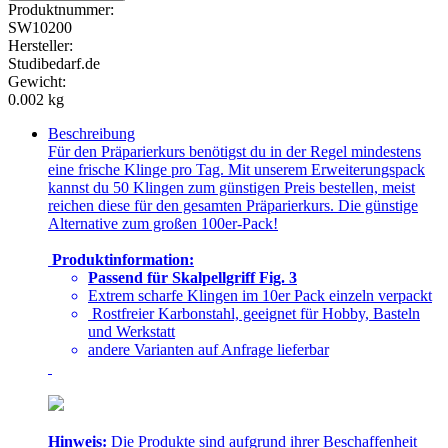
Produktnummer:
SW10200
Hersteller:
Studibedarf.de
Gewicht:
0.002 kg
Beschreibung
Für den Präparierkurs benötigst du in der Regel mindestens
eine frische Klinge pro Tag. Mit unserem Erweiterungspack
kannst du 50 Klingen zum günstigen Preis bestellen, meist
reichen diese für den gesamten Präparierkurs. Die günstige
Alternative zum großen 100er-Pack!
Produktinformation:
Passend für Skalpellgriff Fig. 3
Extrem scharfe Klingen im 10er Pack einzeln verpackt
Rostfreier Karbonstahl, geeignet für Hobby, Basteln
und Werkstatt
andere Varianten auf Anfrage lieferbar
Hinweis:
Die Produkte sind aufgrund ihrer Beschaffenheit