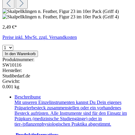
2,49 €*
Preise inkl. MwSt. zzgl. Versandkosten
In den Warenkorb
Produktnummer:
SW10116
Hersteller:
Studibedarf.de
Gewicht:
0.001 kg
Beschreibung
Mit unseren Einzelinstrumenten kannst Du Dein eigenes
Präparierbesteck zusammenstellen oder ein vorhandenes
Besteck aufrüsten. Alle Instrumente sind für den Einsatz im
Präpkurs (medizinische Studiengänge) oder in
tier-/pflanzenphysiologischen Praktika abgestimmt.
Produktinformation: