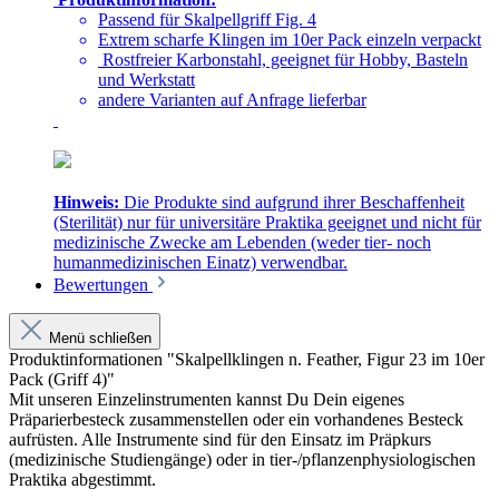
Passend für Skalpellgriff Fig. 4
Extrem scharfe Klingen im 10er Pack einzeln verpackt
Rostfreier Karbonstahl, geeignet für Hobby, Basteln
und Werkstatt
andere Varianten auf Anfrage lieferbar
Hinweis:
Die Produkte sind aufgrund ihrer Beschaffenheit
(Sterilität) nur für universitäre Praktika geeignet und nicht für
medizinische Zwecke am Lebenden (weder tier- noch
humanmedizinischen Einatz) verwendbar.
Bewertungen
Menü schließen
Produktinformationen "Skalpellklingen n. Feather, Figur 23 im 10er
Pack (Griff 4)"
Mit unseren Einzelinstrumenten kannst Du Dein eigenes
Präparierbesteck zusammenstellen oder ein vorhandenes Besteck
aufrüsten. Alle Instrumente sind für den Einsatz im Präpkurs
(medizinische Studiengänge) oder in tier-/pflanzenphysiologischen
Praktika abgestimmt.