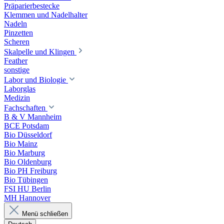
Präparierbestecke
Klemmen und Nadelhalter
Nadeln
Pinzetten
Scheren
Skalpelle und Klingen
Feather
sonstige
Labor und Biologie
Laborglas
Medizin
Fachschaften
B & V Mannheim
BCE Potsdam
Bio Düsseldorf
Bio Mainz
Bio Marburg
Bio Oldenburg
Bio PH Freiburg
Bio Tübingen
FSI HU Berlin
MH Hannover
Menü schließen