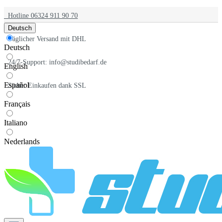
Hotline 06324 911 90 70
Deutsch
Täglicher Versand mit DHL
Deutsch
24/7-Support: info@studibedarf.de
English
Español
Sicher Einkaufen dank SSL
Français
Italiano
Nederlands