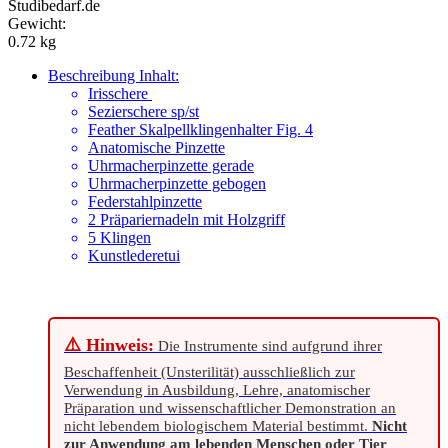
Studibedarf.de
Gewicht:
0.72 kg
Beschreibung
Inhalt:
Irisschere
Sezierschere sp/st
Feather Skalpellklingenhalter Fig. 4
Anatomische Pinzette
Uhrmacherpinzette gerade
Uhrmacherpinzette gebogen
Federstahlpinzette
2 Präpariernadeln mit Holzgriff
5 Klingen
Kunstlederetui
⚠️ Hinweis:
Die Instrumente sind aufgrund ihrer
Beschaffenheit (Unsterilität) ausschließlich zur
Verwendung in Ausbildung, Lehre, anatomischer
Präparation und wissenschaftlicher Demonstration an
nicht lebendem biologischem Material bestimmt.
Nicht
zur Anwendung am lebenden Menschen oder Tier