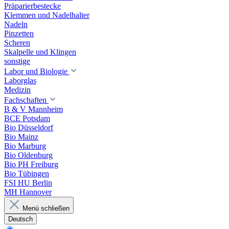
Präparierbestecke
Klemmen und Nadelhalter
Nadeln
Pinzetten
Scheren
Skalpelle und Klingen
sonstige
Labor und Biologie
Laborglas
Medizin
Fachschaften
B & V Mannheim
BCE Potsdam
Bio Düsseldorf
Bio Mainz
Bio Marburg
Bio Oldenburg
Bio PH Freiburg
Bio Tübingen
FSI HU Berlin
MH Hannover
Menü schließen
Deutsch