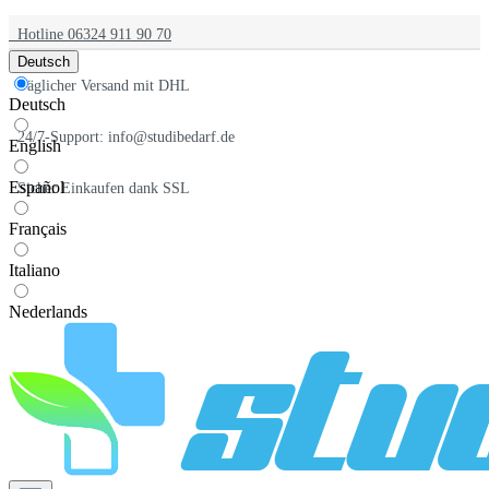
Hotline 06324 911 90 70
Deutsch
Täglicher Versand mit DHL
Deutsch
24/7-Support: info@studibedarf.de
English
Español
Sicher Einkaufen dank SSL
Français
Italiano
Nederlands