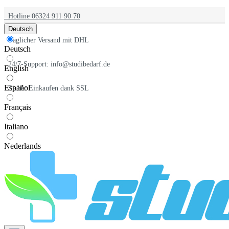
Hotline 06324 911 90 70
Deutsch
Täglicher Versand mit DHL
Deutsch
24/7-Support: info@studibedarf.de
English
Español
Sicher Einkaufen dank SSL
Français
Italiano
Nederlands