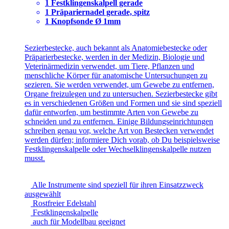
1 Festklingenskalpell gerade
1 Präpariernadel gerade, spitz
1 Knopfsonde Ø 1mm
Sezierbestecke, auch bekannt als Anatomiebestecke oder
Präparierbestecke, werden in der Medizin, Biologie und
Veterinärmedizin verwendet, um Tiere, Pflanzen und
menschliche Körper für anatomische Untersuchungen zu
sezieren. Sie werden verwendet, um Gewebe zu entfernen,
Organe freizulegen und zu untersuchen. Sezierbestecke gibt
es in verschiedenen Größen und Formen und sie sind speziell
dafür entworfen, um bestimmte Arten von Gewebe zu
schneiden und zu entfernen. Einige Bildungseinrichtungen
schreiben genau vor, welche Art von Bestecken verwendet
werden dürfen; informiere Dich vorab, ob Du beispielsweise
Festklingenskalpelle oder Wechselklingenskalpelle nutzen
musst.
Alle Instrumente sind speziell für ihren Einsatzzweck
ausgewählt
Rostfreier Edelstahl
Festklingenskalpelle
auch für Modellbau geeignet