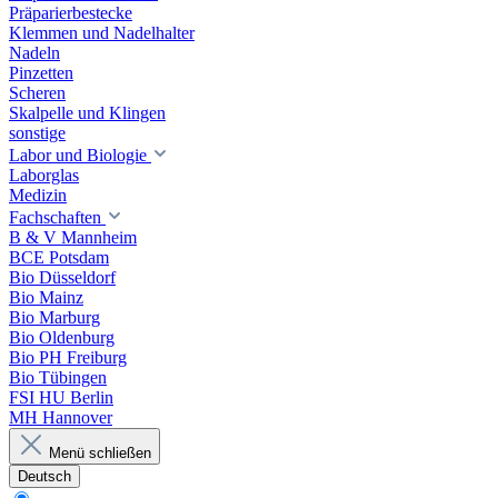
Präparierbestecke
Klemmen und Nadelhalter
Nadeln
Pinzetten
Scheren
Skalpelle und Klingen
sonstige
Labor und Biologie
Laborglas
Medizin
Fachschaften
B & V Mannheim
BCE Potsdam
Bio Düsseldorf
Bio Mainz
Bio Marburg
Bio Oldenburg
Bio PH Freiburg
Bio Tübingen
FSI HU Berlin
MH Hannover
Menü schließen
Deutsch