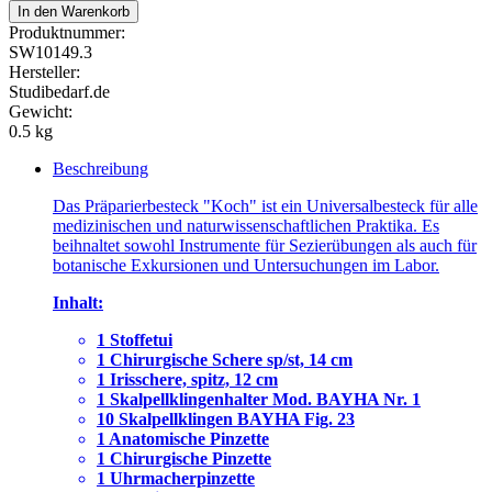
In den Warenkorb
Produktnummer:
SW10149.3
Hersteller:
Studibedarf.de
Gewicht:
0.5 kg
Beschreibung
Das Präparierbesteck "Koch" ist ein Universalbesteck für alle
medizinischen und naturwissenschaftlichen Praktika. Es
beihnaltet sowohl Instrumente für Sezierübungen als auch für
botanische Exkursionen und Untersuchungen im Labor.
Inhalt:
1 Stoffetui
1 Chirurgische Schere sp/st, 14 cm
1 Irisschere, spitz, 12 cm
1 Skalpellklingenhalter Mod. BAYHA Nr. 1
10 Skalpellklingen BAYHA Fig. 23
1 Anatomische Pinzette
1 Chirurgische Pinzette
1 Uhrmacherpinzette