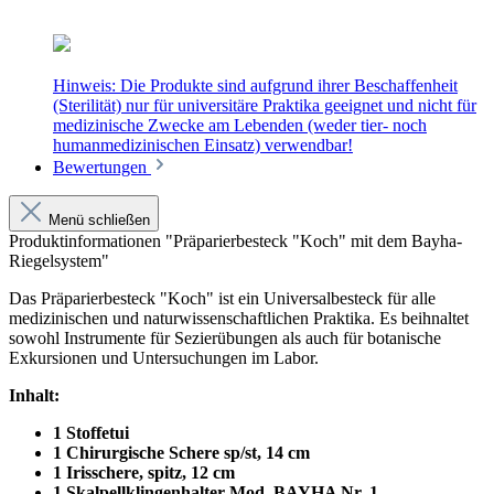
Hinweis: Die Produkte sind aufgrund ihrer Beschaffenheit
(Sterilität) nur für universitäre Praktika geeignet und nicht für
medizinische Zwecke am Lebenden (weder tier- noch
humanmedizinischen Einsatz) verwendbar!
Bewertungen
Menü schließen
Produktinformationen "Präparierbesteck "Koch" mit dem Bayha-
Riegelsystem"
Das Präparierbesteck "Koch" ist ein Universalbesteck für alle
medizinischen und naturwissenschaftlichen Praktika. Es beihnaltet
sowohl Instrumente für Sezierübungen als auch für botanische
Exkursionen und Untersuchungen im Labor.
Inhalt:
1 Stoffetui
1 Chirurgische Schere sp/st, 14 cm
1 Irisschere, spitz, 12 cm
1 Skalpellklingenhalter Mod. BAYHA Nr. 1