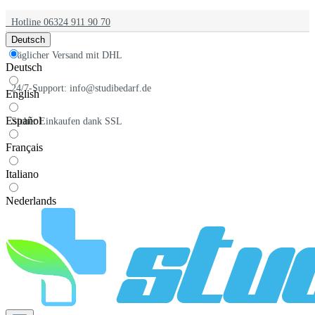
Hotline 06324 911 90 70
Deutsch
Täglicher Versand mit DHL
Deutsch
24/7-Support: info@studibedarf.de
English
Español
Sicher Einkaufen dank SSL
Français
Italiano
Nederlands