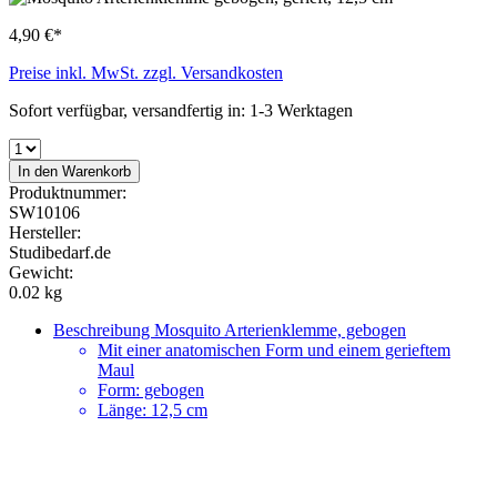
4,90 €*
Preise inkl. MwSt. zzgl. Versandkosten
Sofort verfügbar, versandfertig in: 1-3 Werktagen
In den Warenkorb
Produktnummer:
SW10106
Hersteller:
Studibedarf.de
Gewicht:
0.02 kg
Beschreibung
Mosquito Arterienklemme, gebogen
Mit einer anatomischen Form und einem gerieftem
Maul
Form: gebogen
Länge: 12,5 cm