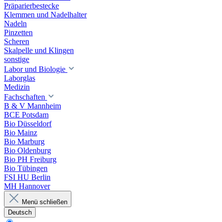
Präparierbestecke
Klemmen und Nadelhalter
Nadeln
Pinzetten
Scheren
Skalpelle und Klingen
sonstige
Labor und Biologie
Laborglas
Medizin
Fachschaften
B & V Mannheim
BCE Potsdam
Bio Düsseldorf
Bio Mainz
Bio Marburg
Bio Oldenburg
Bio PH Freiburg
Bio Tübingen
FSI HU Berlin
MH Hannover
Menü schließen
Deutsch