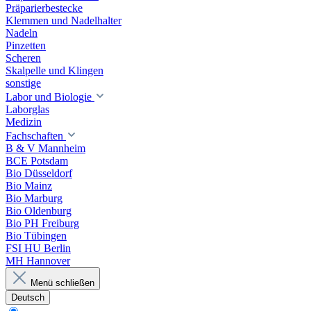
Präparierbestecke
Klemmen und Nadelhalter
Nadeln
Pinzetten
Scheren
Skalpelle und Klingen
sonstige
Labor und Biologie
Laborglas
Medizin
Fachschaften
B & V Mannheim
BCE Potsdam
Bio Düsseldorf
Bio Mainz
Bio Marburg
Bio Oldenburg
Bio PH Freiburg
Bio Tübingen
FSI HU Berlin
MH Hannover
Menü schließen
Deutsch