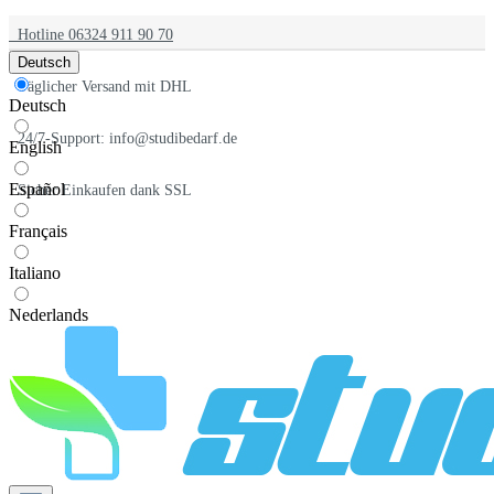
Hotline 06324 911 90 70
Deutsch
Täglicher Versand mit DHL
Deutsch
24/7-Support: info@studibedarf.de
English
Español
Sicher Einkaufen dank SSL
Français
Italiano
Nederlands