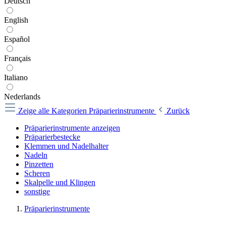
Deutsch
English
Español
Français
Italiano
Nederlands
Zeige alle Kategorien
Präparierinstrumente
Zurück
Präparierinstrumente anzeigen
Präparierbestecke
Klemmen und Nadelhalter
Nadeln
Pinzetten
Scheren
Skalpelle und Klingen
sonstige
Präparierinstrumente