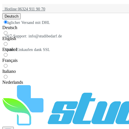
Hotline 06324 911 90 70
Deutsch
Täglicher Versand mit DHL
Deutsch
24/7-Support: info@studibedarf.de
English
Español
Sicher Einkaufen dank SSL
Français
Italiano
Nederlands