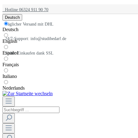
Hotline 06324 911 90 70
Deutsch
Täglicher Versand mit DHL
Deutsch
24/7-Support: info@studibedarf.de
English
Español
Sicher Einkaufen dank SSL
Français
Italiano
Nederlands