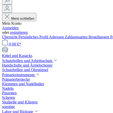
Menü schließen
Mein Konto
Anmelden
oder
registrieren
Übersicht
Persönliches Profil
Adressen
Zahlungsarten
Bestellungen
P
0,00 €*
Kittel und Kasacks
Schutzbrillen und Arbeitsschutz
Handschuhe und Ärmelschoner
Schutzbrillen und Ohrstöpsel
Präparierinstrumente
Präparierbestecke
Klemmen und Nadelhalter
Nadeln
Pinzetten
Scheren
Skalpelle und Klingen
sonstige
Labor und Biologie