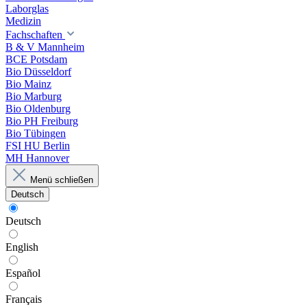
Laborglas
Medizin
Fachschaften
B & V Mannheim
BCE Potsdam
Bio Düsseldorf
Bio Mainz
Bio Marburg
Bio Oldenburg
Bio PH Freiburg
Bio Tübingen
FSI HU Berlin
MH Hannover
Menü schließen
Deutsch
Deutsch
English
Español
Français