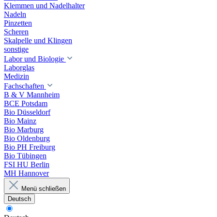
Klemmen und Nadelhalter
Nadeln
Pinzetten
Scheren
Skalpelle und Klingen
sonstige
Labor und Biologie
Laborglas
Medizin
Fachschaften
B & V Mannheim
BCE Potsdam
Bio Düsseldorf
Bio Mainz
Bio Marburg
Bio Oldenburg
Bio PH Freiburg
Bio Tübingen
FSI HU Berlin
MH Hannover
Menü schließen
Deutsch