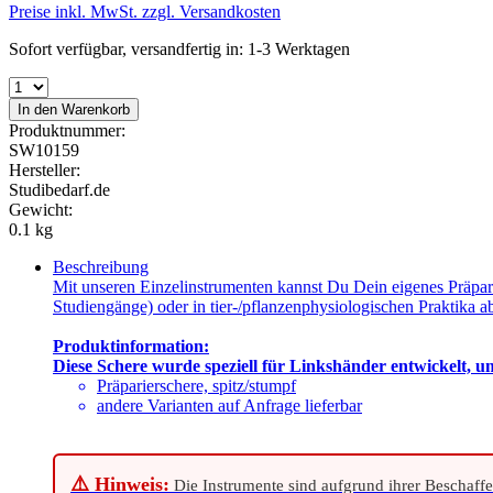
Preise inkl. MwSt. zzgl. Versandkosten
Sofort verfügbar, versandfertig in: 1-3 Werktagen
In den Warenkorb
Produktnummer:
SW10159
Hersteller:
Studibedarf.de
Gewicht:
0.1 kg
Beschreibung
Mit unseren Einzelinstrumenten kannst Du Dein eigenes Präpari
Studiengänge) oder in tier-/pflanzenphysiologischen Praktika a
Produktinformation:
Diese Schere wurde speziell für Linkshänder entwickelt, um 
Präparierschere, spitz/stumpf
andere Varianten auf Anfrage lieferbar
⚠️ Hinweis:
Die Instrumente sind aufgrund ihrer Beschaffe