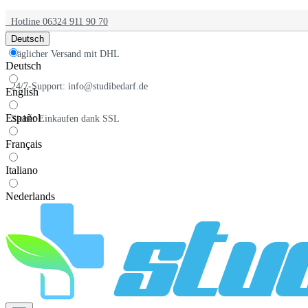
Hotline 06324 911 90 70
Deutsch
Täglicher Versand mit DHL
Deutsch
24/7-Support: info@studibedarf.de
English
Español
Sicher Einkaufen dank SSL
Français
Italiano
Nederlands