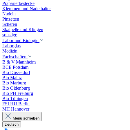
Präparierbestecke
Klemmen und Nadelhalter
Nadeln
Pinzetten
Scheren
Skalpelle und Klingen
sonstige
Labor und Biologie
Laborglas
Medizin
Fachschaften
B & V Mannheim
BCE Potsdam
Bio Düsseldorf
Bio Mainz
Bio Marburg
Bio Oldenburg
Bio PH Freiburg
Bio Tübingen
FSI HU Berlin
MH Hannover
Menü schließen
Deutsch