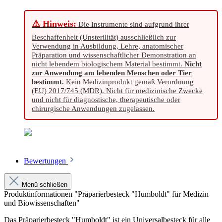
⚠️ Hinweis:
Die Instrumente sind aufgrund ihrer
Beschaffenheit (Unsterilität) ausschließlich zur
Verwendung in Ausbildung, Lehre, anatomischer
Präparation und wissenschaftlicher Demonstration an
nicht lebendem biologischem Material bestimmt.
Nicht
zur Anwendung am lebenden Menschen oder Tier
bestimmt.
Kein Medizinprodukt gemäß Verordnung
(EU) 2017/745 (MDR). Nicht für medizinische Zwecke
und nicht für diagnostische, therapeutische oder
chirurgische Anwendungen zugelassen.
Bewertungen
Menü schließen
Produktinformationen "Präparierbesteck "Humboldt" für Medizin
und Biowissenschaften"
Das Präparierbesteck "Humboldt" ist ein Universalbesteck für alle