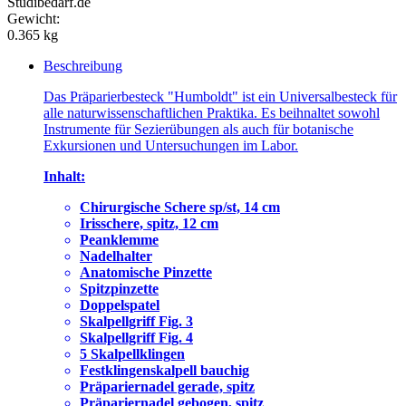
Studibedarf.de
Gewicht:
0.365 kg
Beschreibung
Das Präparierbesteck "Humboldt" ist ein Universalbesteck für
alle naturwissenschaftlichen Praktika. Es beihnaltet sowohl
Instrumente für Sezierübungen als auch für botanische
Exkursionen und Untersuchungen im Labor.
Inhalt:
Chirurgische Schere sp/st, 14 cm
Irisschere, spitz, 12 cm
Peanklemme
Nadelhalter
Anatomische Pinzette
Spitzpinzette
Doppelspatel
Skalpellgriff Fig. 3
Skalpellgriff Fig. 4
5 Skalpellklingen
Festklingenskalpell bauchig
Präpariernadel gerade, spitz
Präpariernadel gebogen, spitz