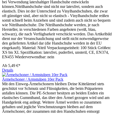
bei Verwendung latexhaltiger Handschuhe entwickeln
können.Nitrilhandschuhe sind nicht nur latexfrei, sondern auch
elastisch. Dies ist der Unterschied zu Vinylhandschuhen, die zwar
oft günstiger sind, aber nicht so elastisch - Vinylhandschuhe reißen
somit schnell beim Anziehen und sind zudem auch nicht so bequem
wie Nitrilhandschuhe. Die Nitrilhandschuhe werden, je nach
Hersteller, in verschiedenen Farben angeboten (weiß, blau,
schwarz), die nach Verfügbarkeit verschickt werden. Das Artikelbild
dient nur der Veranschaulichung und stellt nicht notwendigerweise
den gelieferten Artikel dar (die Handschuhe werden in der EU
eingekauft). Material: Nitril Verpackungseinheit: 100 Stück Größen:
XS bis XL Spezifikation: latexfrei, puderfrei, unsteril, CE, EN374,
EN455 Wiederverwendbar: nein
Ab
5,49 €*
Details
Ärmelschoner / Armstulpen 10er Pack
Mit den Einweg-Ärmelschonern bleiben Deine Kittelärmel stets
geschützt vor Schmutz und Flüssigkeiten, die beim Präparieren
anfallen können. Die PE-Schoner besitzen an beiden Enden ein
elastisches Gummiband, das über den Ärmel gezogen wird und am
Handgelenk eng anliegt. Weitere Ärmel werden so zusammen
gehalten und jegliche Verschmutzungen bleiben auf dem
Ärmelschoner, der zusammen mit den Handschuhen entsorgt