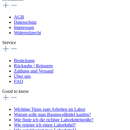
AGB
Datenschutz
Impressum
Widerrufsrecht
Service
Bestickung
Rückgabe / Retouren
Zahlung und Versand
Über uns
FAQ
Good to know
Wichtige Tipps zum Arbeiten im Labor
Warum solle man Baumwollkittel kaufen?
Wie finde ich die richtige Laborkittelgröße?
Wie reinige ich einen Laborkittel?