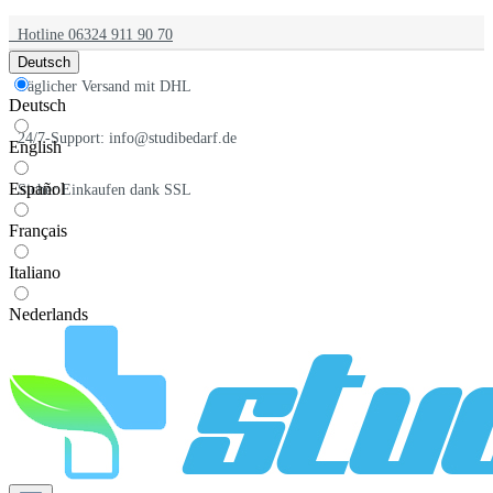
Hotline 06324 911 90 70
Deutsch
Täglicher Versand mit DHL
Deutsch
24/7-Support: info@studibedarf.de
English
Español
Sicher Einkaufen dank SSL
Français
Italiano
Nederlands