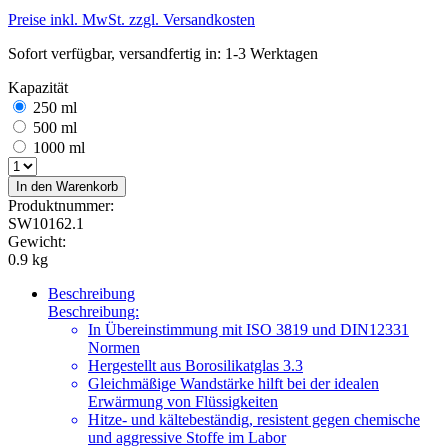
Preise inkl. MwSt. zzgl. Versandkosten
Sofort verfügbar, versandfertig in: 1-3 Werktagen
Kapazität
250 ml
500 ml
1000 ml
In den Warenkorb
Produktnummer:
SW10162.1
Gewicht:
0.9 kg
Beschreibung
Beschreibung:
In Übereinstimmung mit ISO 3819 und DIN12331
Normen
Hergestellt aus Borosilikatglas 3.3
Gleichmäßige Wandstärke hilft bei der idealen
Erwärmung von Flüssigkeiten
Hitze- und kältebeständig, resistent gegen chemische
und aggressive Stoffe im Labor