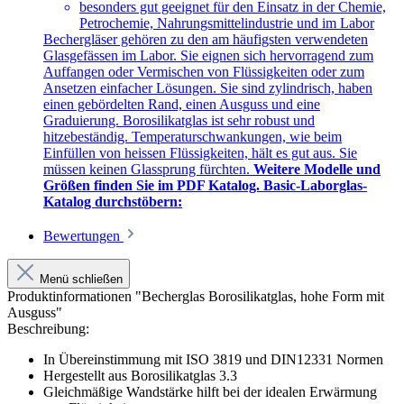
besonders gut geeignet für den Einsatz in der Chemie,
Petrochemie, Nahrungsmittelindustrie und im Labor
Bechergläser gehören zu den am häufigsten verwendeten
Glasgefässen im Labor. Sie eignen sich hervorragend zum
Auffangen oder Vermischen von Flüssigkeiten oder zum
Ansetzen einfacher Lösungen. Sie sind zylindrisch, haben
einen gebördelten Rand, einen Ausguss und eine
Graduierung. Borosilikatglas ist sehr robust und
hitzebeständig. Temperaturschwankungen, wie beim
Einfüllen von heissen Flüssigkeiten, hält es gut aus. Sie
müssen keinen Glassprung fürchten.
Weitere Modelle und
Größen finden Sie im PDF Katalog. Basic-Laborglas-
Katalog durchstöbern:
Bewertungen
Menü schließen
Produktinformationen "Becherglas Borosilikatglas, hohe Form mit
Ausguss"
Beschreibung:
In Übereinstimmung mit ISO 3819 und DIN12331 Normen
Hergestellt aus Borosilikatglas 3.3
Gleichmäßige Wandstärke hilft bei der idealen Erwärmung