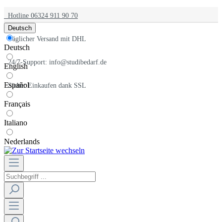
Hotline 06324 911 90 70
Deutsch
Täglicher Versand mit DHL
Deutsch
24/7-Support: info@studibedarf.de
English
Español
Sicher Einkaufen dank SSL
Français
Italiano
Nederlands