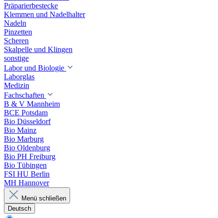
Präparierbestecke
Klemmen und Nadelhalter
Nadeln
Pinzetten
Scheren
Skalpelle und Klingen
sonstige
Labor und Biologie
Laborglas
Medizin
Fachschaften
B & V Mannheim
BCE Potsdam
Bio Düsseldorf
Bio Mainz
Bio Marburg
Bio Oldenburg
Bio PH Freiburg
Bio Tübingen
FSI HU Berlin
MH Hannover
Menü schließen
Deutsch