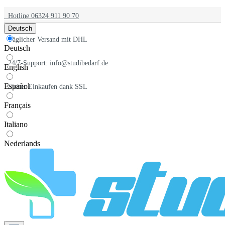
Hotline 06324 911 90 70
Deutsch
Täglicher Versand mit DHL
Deutsch
24/7-Support: info@studibedarf.de
English
Español
Sicher Einkaufen dank SSL
Français
Italiano
Nederlands